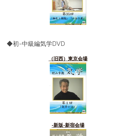
◆初~中級編気学DVD
（旧西）東京会場
-新版-新宿会場