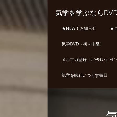
気学を学ぶならDV
★NEW！お知らせ
★
気学DVD（初～中級）
メルマガ登録「ﾃｨｰﾜｲﾑｰﾋﾞｰﾄ
気学を味わいつくす毎日