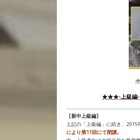
⇒
★★★-上級編
【
新中上級編
】
上記の「上級編」に続き、201
により第11回にて閉講。