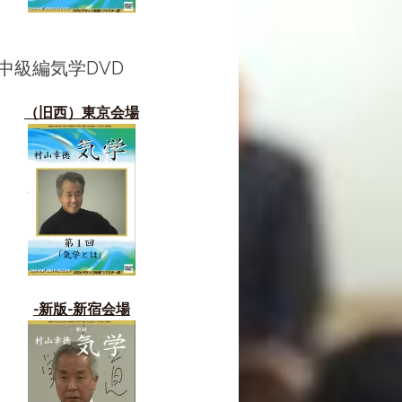
中級編気学DVD
（旧西）東京会場
-新版-新宿会場