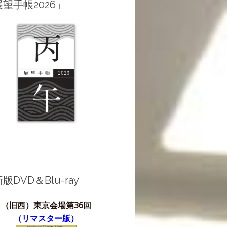
望手帳2026」
版DVD＆Blu-ray
（旧西）東京会場第36
回
（リマスター版）