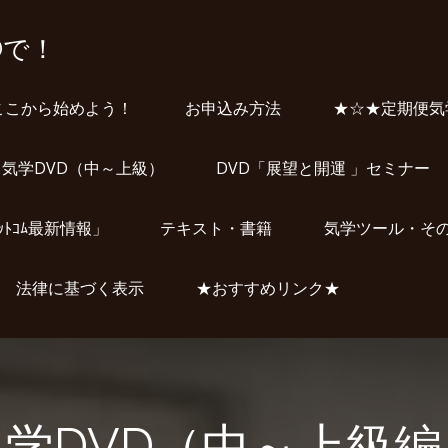
Dで！
ここから始めよう！
お申込み方法
★☆★定期便気
気学DVD（中～上級）
DVD「展望と開運 」セミナー
ﾞｯﾄｺﾑ最新情報」
テキスト・書籍
気学ツール・そ
法律に基づく表示
★おすすめリンク★
気学DVD（中～上級編