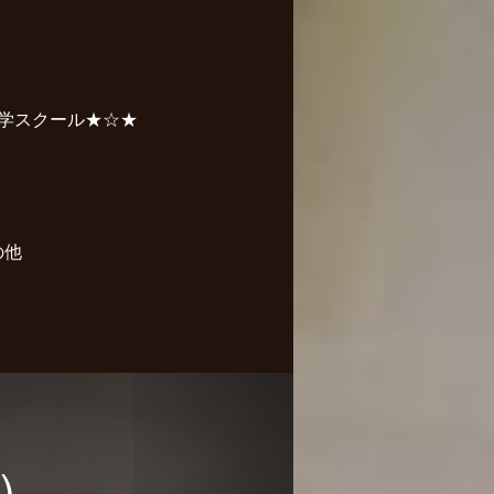
学スクール★☆★
の他
）