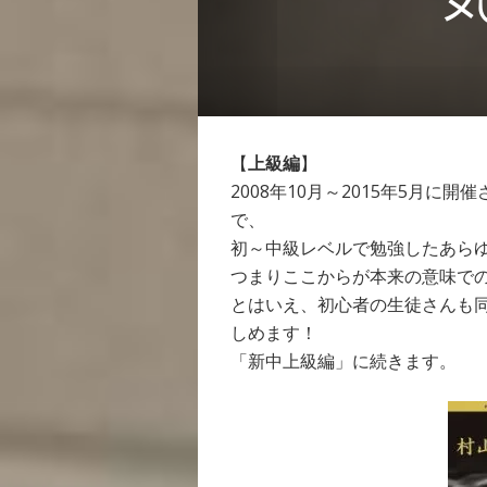
【
上級編
】
2008年10月～2015年5月
で、
初～中級レベルで勉強したあら
つまりここからが本来の意味で
とはいえ、初心者の生徒さんも
しめます！
「新中上級編」に続きます。