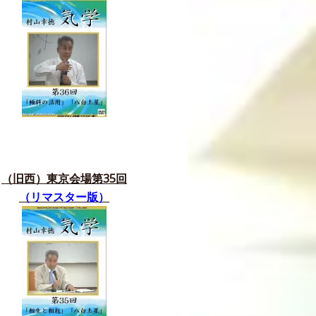
（旧西）東京会場第35
回
（リマスター版）