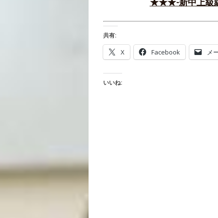
★★★-新中上級
共有:
X
Facebook
メ
いいね: