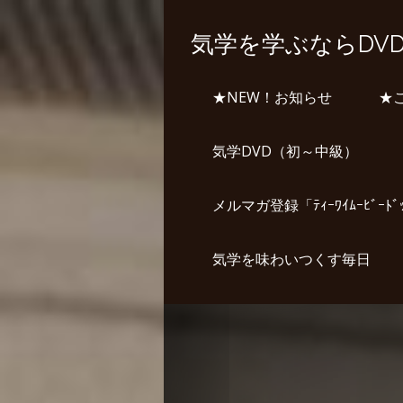
気学を学ぶならDV
★NEW！お知らせ
★
気学DVD（初～中級）
メルマガ登録「ﾃｨｰﾜｲﾑｰﾋﾞｰﾄ
気学を味わいつくす毎日