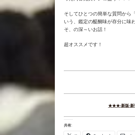
そしてひとつの簡単な質問から
いう、鑑定の醍醐味が存分に味
そ、の深～いお話！
超オススメです！
★★★-新版-
共有: