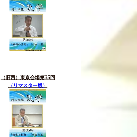
（旧西）東京会場第35
回
（リマスター版）