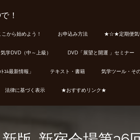
Dで！
ここから始めよう！
お申込み方法
★☆★定期便気
気学DVD（中～上級）
DVD「展望と開運 」セミナー
ﾞｯﾄｺﾑ最新情報」
テキスト・書籍
気学ツール・そ
法律に基づく表示
★おすすめリンク★
-新版-新宿会場第36