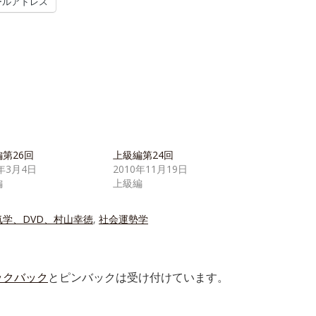
ールアドレス
第26回
上級編第24回
1年3月4日
2010年11月19日
編
上級編
気学、DVD、村山幸徳
,
社会運勢学
ックバック
とピンバックは受け付けています。