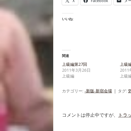
X
Facebook
メ
いいね:
関連
上級編第27回
上級編
2011年3月26日
201
上級編
上級
カテゴリー:
-新版-新宿会場
タグ:
コメントは停止中ですが、
トラ