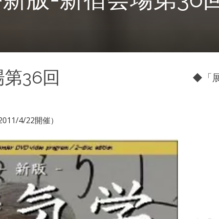
場第36回
◆「展
2011/4/22開催）