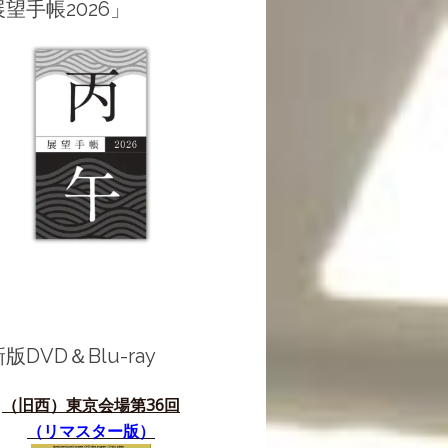
望手帳2026」
版DVD＆Blu-ray
（旧西）東京会場第36
回
（リマスター版）