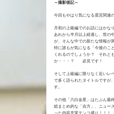
～撮影後記～
今回もやはり気になる震災関連
月初の上級編でのお話にはかな
あれから半月以上経過し、世の
が、そんな中での新たな情報が
特に誰もが気になる「今後のこ
くれるのでしょうか？ それと
か・・・？ 必見です！
そして上級編に限りなく近いレ
で多く語られたタイトルですが
す。
その他「六白金星」はたぶん最
総まとめ的な「吉方」、ニュー
った内容充実テンコ盛り！！！