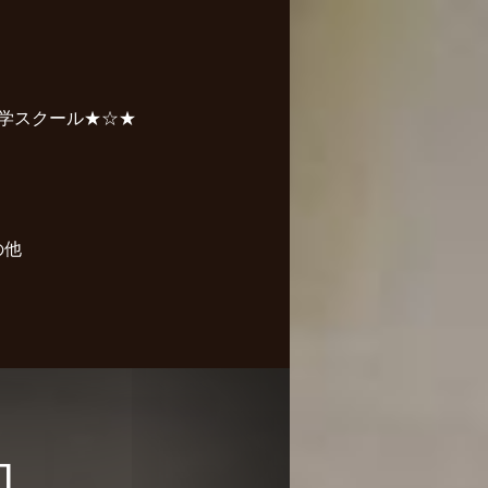
学スクール★☆★
の他
回