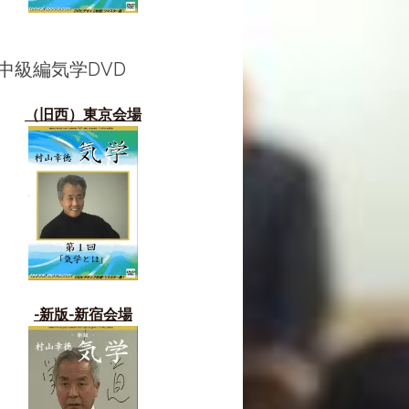
中級編気学DVD
（旧西）東京会場
-新版-新宿会場