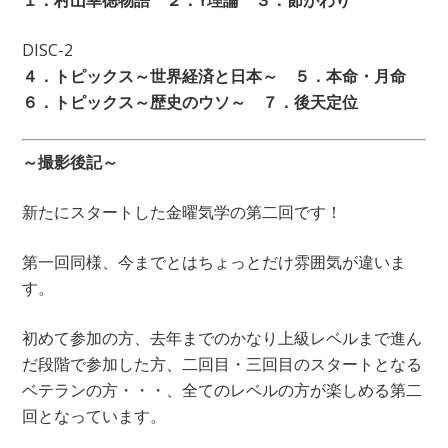
１．村山幸徳物語 ２．Y理論 ３．節がわり
DISC-2
４．トピックス～世界経済と日本～ ５．本命・月命
６．トピックス～歴史のウソ～ ７．後天定位
～撮影後記～
新たにスタートした金曜気学の第二回です！
第一回同様、今までとはちょっとだけ雰囲気が違いま
す。
初めて参加の方、去年までのかなり上級レベルまで進ん
だ段階で参加した方、二回目・三回目のスタートとなる
ベテランの方・・・、全てのレベルの方が楽しめる第二
回となっています。