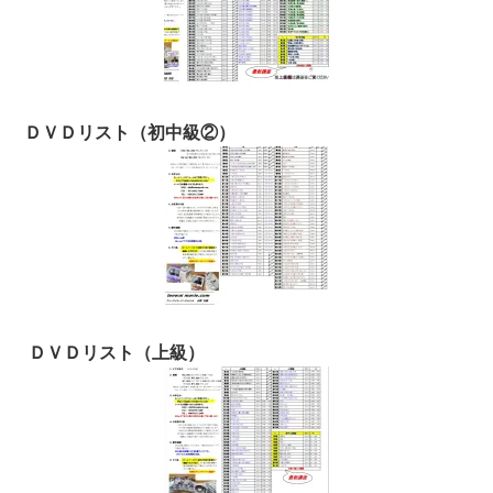
ＤＶＤリスト（初中級②）
ＤＶＤリスト（上級）