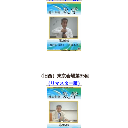
（旧西）東京会場第35
回
（リマスター版）