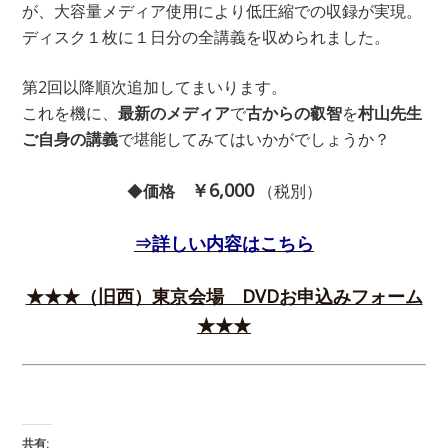
が、大容量メディア使用により低圧縮での収録が実現。
ディスク１枚に１日分の全講義を収められました。
第2回以降順次追加してまいります。
これを機に、
最新のメディア
で
古からの叡智
を
村山先生
ご自身の講義
で堪能してみてはいかがでしょうか？
￥6,000
◆
価格
（税別）
⇒詳しい内容はこちら
★★★（旧西）東京会場 DVDお申込みフォーム
★★★
共有: