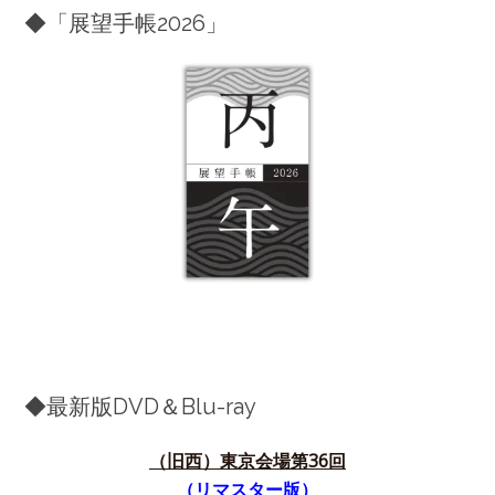
◆「展望手帳2026」
◆最新版DVD＆Blu-ray
（旧西）東京会場第36
回
（リマスター版）