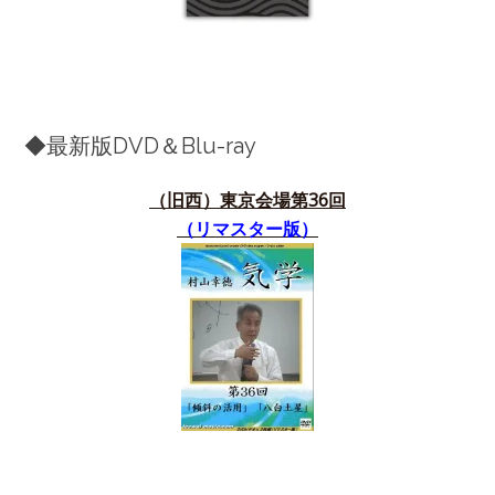
◆最新版DVD＆Blu-ray
（旧西）東京会場第36
回
（リマスター版）