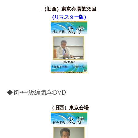
（旧西）東京会場第35
回
（リマスター版）
◆初~中級編気学DVD
（旧西）東京会場