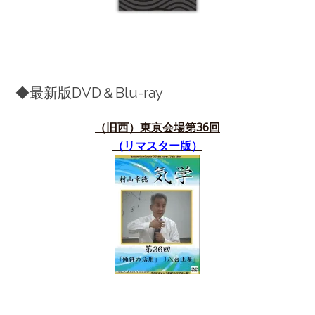
◆最新版DVD＆Blu-ray
（旧西）東京会場第36
回
（リマスター版）