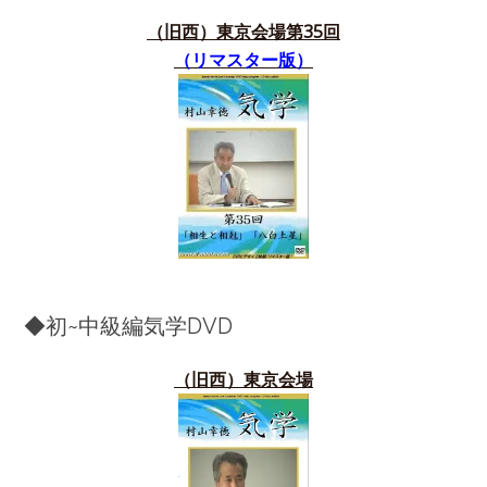
（旧西）東京会場第35
回
（リマスター版）
◆初~中級編気学DVD
（旧西）東京会場