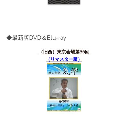
◆最新版DVD＆Blu-ray
（旧西）東京会場第36
回
（リマスター版）