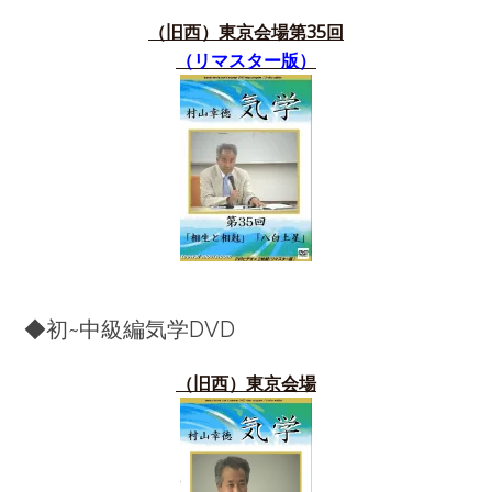
（旧西）東京会場第35
回
（リマスター版）
◆初~中級編気学DVD
（旧西）東京会場