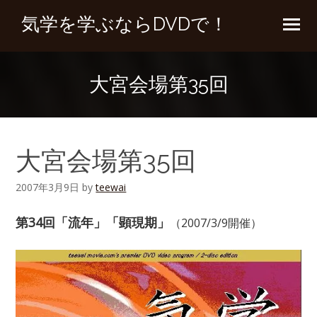
気学を学ぶならDVDで！
大宮会場第35回
大宮会場第35回
2007年3月9日
by
teewai
第34回「流年」「顕現期」
（2007/3/9開催）