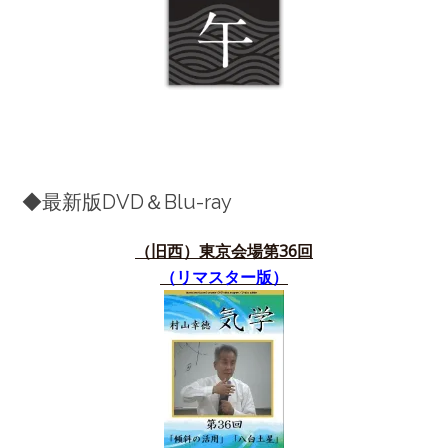
◆最新版DVD＆Blu-ray
（旧西）東京会場第36
回
（リマスター版）