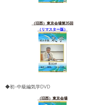
（旧西）東京会場第35
回
（リマスター版）
◆初~中級編気学DVD
（旧西）東京会場