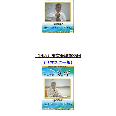
（旧西）東京会場第35
回
（リマスター版）