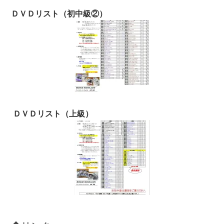
ＤＶＤリスト（初中級②）
ＤＶＤリスト（上級）