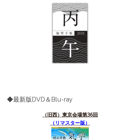
◆最新版DVD＆Blu-ray
（旧西）東京会場第36
回
（リマスター版）