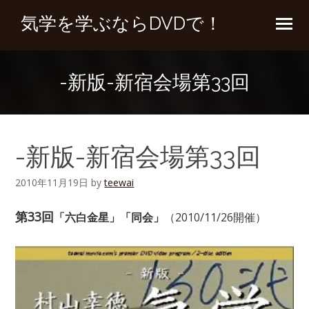
気学を学ぶならDVDで！
-新版-新宿会場第33回
-新版-新宿会場第33回
2010年11月19日
by
teewai
第33回
「六白金星」「同会」
（2010/11/26開催）