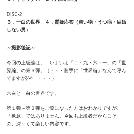
DISC-2
３．一白の世界 ４．質疑応答（買い物・うつ病・結婚
しない男）
～撮影後記～
今回の上級編は、 いよいよ「二・九・六・一」の「世
界編」の第３弾。（・・・勝手に「世界編」なんて呼ん
でますが(^^ゞ・・・）
六白と一白の世界です。
第１弾～第２弾をご覧になった方はおわかりですが、
「象意」ではありません。今回も上級者だからこそ！
の、深～くて楽しい内容です。