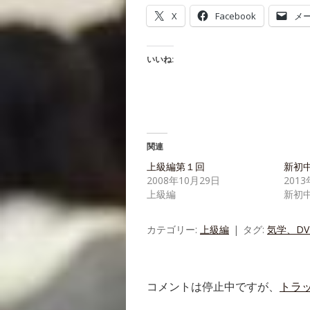
X
Facebook
メ
いいね:
関連
上級編第１回
新初中
2008年10月29日
201
上級編
新初
カテゴリー:
上級編
タグ:
気学、D
コメントは停止中ですが、
トラ