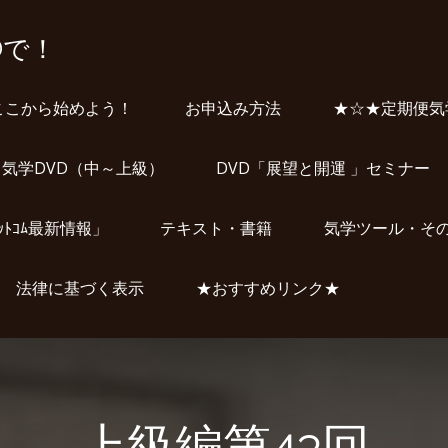
Dで！
ここから始めよう！
お申込み方法
★☆★定期便気
気学DVD（中～上級）
DVD「展望と開運 」セミナー
ﾞｯﾄｺﾑ最新情報」
テキスト・書籍
気学ツール・そ
法律に基づく表示
★おすすめリンク★
上級編第43回