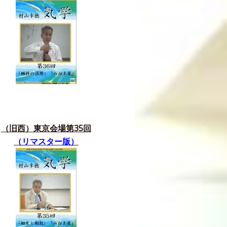
（旧西）東京会場第35
回
（リマスター版）