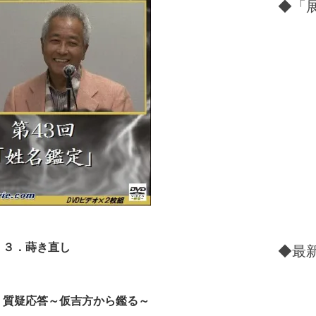
◆「展
 ３．蒔き直し
◆最新
．質疑応答～仮吉方から鑑る～