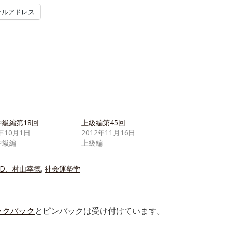
ールアドレス
級編第18回
上級編第45回
3年10月1日
2012年11月16日
中級編
上級編
VD、村山幸徳
,
社会運勢学
ックバック
とピンバックは受け付けています。