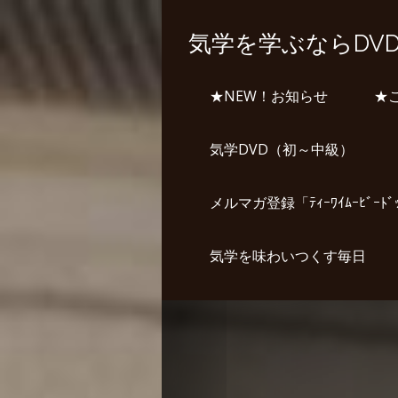
気学を学ぶならDV
★NEW！お知らせ
★
気学DVD（初～中級）
メルマガ登録「ﾃｨｰﾜｲﾑｰﾋﾞｰﾄ
気学を味わいつくす毎日