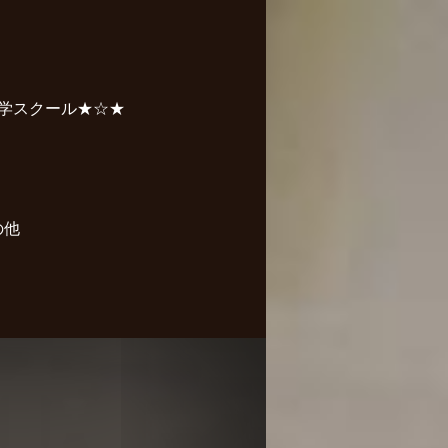
学スクール★☆★
の他