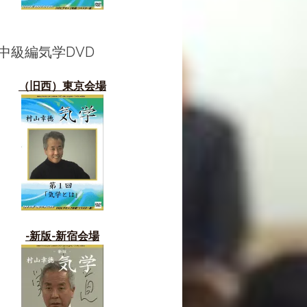
中級編気学DVD
（旧西）東京会場
-新版-新宿会場