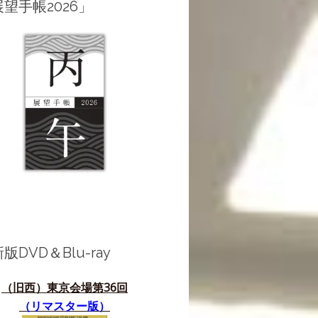
望手帳2026」
版DVD＆Blu-ray
（旧西）東京会場第36
回
（リマスター版）