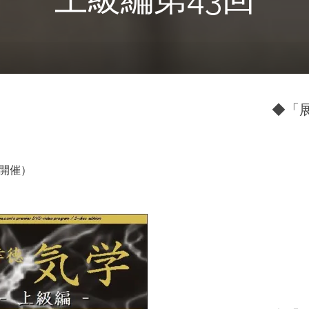
◆「展
/4開催）