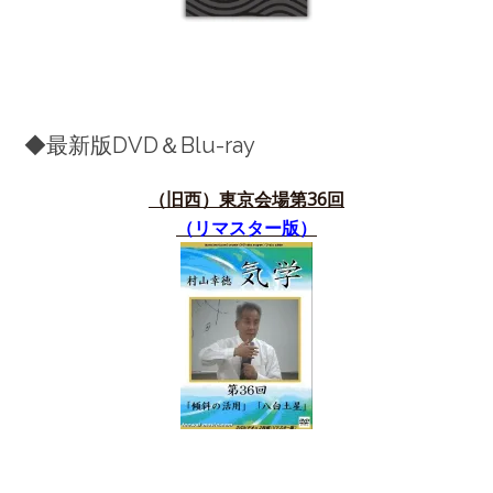
◆最新版DVD＆Blu-ray
（旧西）東京会場第36
回
（リマスター版）