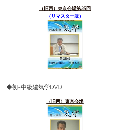
（旧西）東京会場第35
回
（リマスター版）
◆初~中級編気学DVD
（旧西）東京会場