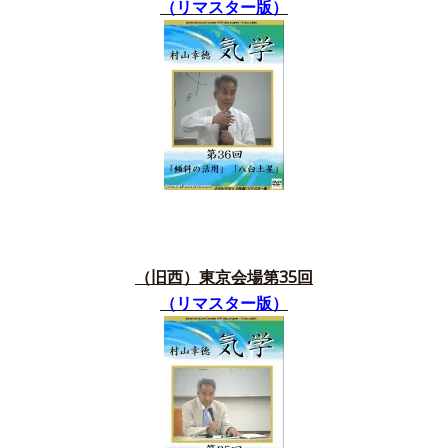
（リマスター版）
（旧西）東京会場第35
回
（リマスター版）