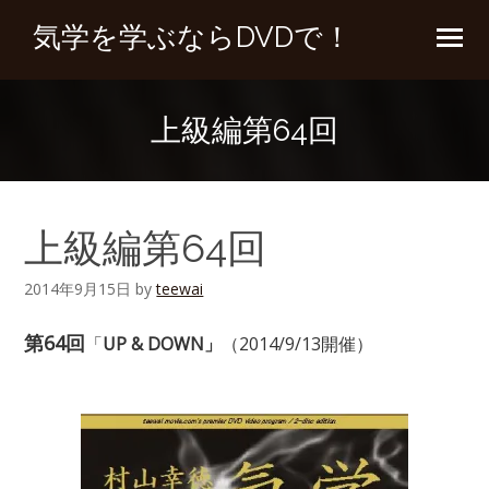
気学を学ぶならDVDで！
上級編第64回
上級編第64回
2014年9月15日
by
teewai
第64回
「
UP & DOWN」
（2014/9/13開催）