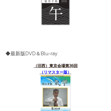
◆最新版DVD＆Blu-ray
（旧西）東京会場第36
回
（リマスター版）