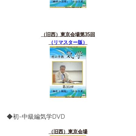
（旧西）東京会場第35
回
（リマスター版）
◆初~中級編気学DVD
（旧西）東京会場